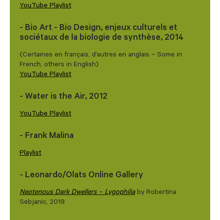
YouTube Playlist
- Bio Art - Bio Design, enjeux culturels et
sociétaux de la biologie de synthèse, 2014
(Certaines en français, d’autres en anglais – Some in
French, others in English)
YouTube Playlist
- Water is the Air, 2012
YouTube Playlist
- Frank Malina
Playlist
- Leonardo/Olats Online Gallery
Neotenous Dark Dwellers – Lygophilia
by Robertina
Sebjanic, 2019