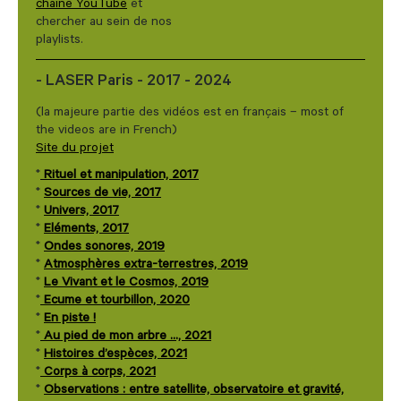
chaîne YouTube
et
chercher au sein de nos
playlists.
- LASER Paris - 2017 - 2024
(la majeure partie des vidéos est en français – most of
the videos are in French)
Site du projet
*
Rituel et manipulation, 2017
*
Sources de vie, 2017
*
Univers, 2017
*
Eléments, 2017
*
Ondes sonores, 2019
*
Atmosphères extra-terrestres, 2019
*
Le Vivant et le Cosmos, 2019
*
Ecume et tourbillon, 2020
*
En piste !
*
Au pied de mon arbre …, 2021
*
Histoires d’espèces, 2021
*
Corps à corps, 2021
*
Observations : entre satellite, observatoire et gravité,