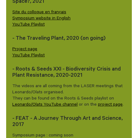
Space?, 2021
Site du colloque en français
Symposium website in English
YouTube Playlist
- The Traveling Plant, 2020 (on going)
Project page
YouTube Playlist
- Roots & Seeds XXI - Biodiversity Crisis and
Plant Resistance, 2020-2021
The videos are all coming from the LASER meetings that
Leonardo/Olats organised.
They can be found on the Roots & Seeds playlist on
Leonardo/Olats YouTube channel
or on the
project page
.
- FEAT - A Journey Through Art and Science,
2017
Symposium page : coming soon