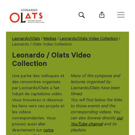
Leonardo/Olats
/
Medias
/
Leonardo/Olats Video Collection
/
Leonardo / Olats Video Collection
Leonardo / Olats Video
Collection
Une partie des colloques et
Many of the symposia and
des rencontres organisés
lectures organised by
par Leonardo/Olats a fait
Leonardo/Olats have been
l’objet de captations vidéo.
filmed.
Vous trouverez ci-dessous
You will find below the links
les liens vers ces projets et
to those events and the
les vidéos
corresponding videos. You
correspondantes. Vous
can also browse directly
our
pouvez aussi aller
YouTube channel
and its
directement sur
notre
playlists.