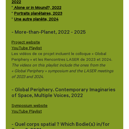
2022
*
Alone or in Mound?, 2022
*
Portraits planétaires, 2023
*
Une autre planète, 2024
- More-than-Planet, 2022 - 2025
Project website
YouTube Playlist
Les vidéos de ce projet incluent le colloque « Global
Periphery » et les Rencontres LASER de 2023 et 2024.
The videos on this playlist include the ones from the
« Global Periphery » symposium and the LASER meetings
of 2023 and 2024.
- Global Periphery. Contemporary Imaginaries
of Space, Multiple Voices, 2022
Symposium website
YouTube Playlist
- Quel corps spatial ? Which Bodie(s) in/for