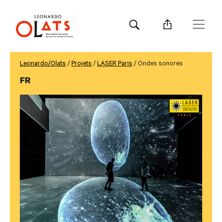
Leonardo/Olats
/
Projets
/
LASER Paris
/ Ondes sonores
FR