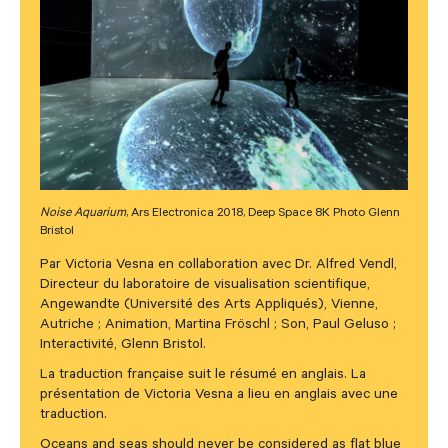
Noise Aquarium
, Ars Electronica 2018, Deep Space 8K Photo Glenn
Bristol
Par Victoria Vesna en collaboration avec Dr. Alfred Vendl,
Directeur du laboratoire de visualisation scientifique,
Angewandte (Université des Arts Appliqués), Vienne,
Autriche ; Animation, Martina Fröschl ; Son, Paul Geluso ;
Interactivité, Glenn Bristol.
La traduction française suit le résumé en anglais. La
présentation de Victoria Vesna a lieu en anglais avec une
traduction.
Oceans and seas should never be considered as flat blue