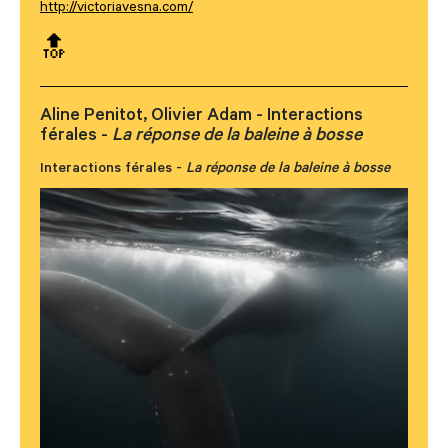
http://victoriavesna.com/
🔝
Aline Penitot, Olivier Adam - Interactions
férales -
La réponse de la baleine à bosse
Interactions férales -
La réponse de la baleine à bosse