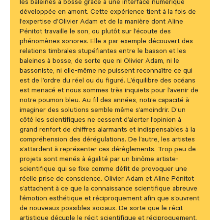
les baleines à bosse grâce à une interface numérique
développée en amont. Cette expérience tient à la fois de
l’expertise d’Olivier Adam et de la manière dont Aline
Pénitot travaille le son, ou plutôt sur l’écoute des
phénomènes sonores. Elle a par exemple découvert des
relations timbrales stupéfiantes entre le basson et les
baleines à bosse, de sorte que ni Olivier Adam, ni le
bassoniste, ni elle-même ne puissent reconnaître ce qui
est de l’ordre du réel ou du figuré. L’équilibre des océans
est menacé et nous sommes très inquiets pour l’avenir de
notre poumon bleu. Au fil des années, notre capacité à
imaginer des solutions semble même s’amoindrir. D’un
côté les scientifiques ne cessent d’alerter l’opinion à
grand renfort de chiffres alarmants et indispensables à la
compréhension des dérégulations. De l’autre, les artistes
s’attardent à représenter ces dérèglements. Trop peu de
projets sont menés à égalité par un binôme artiste-
scientifique qui se fixe comme défit de provoquer une
réelle prise de conscience. Olivier Adam et Aline Pénitot
s’attachent à ce que la connaissance scientifique abreuve
l’émotion esthétique et réciproquement afin que s’ouvrent
de nouveaux possibles sociaux. De sorte que le récit
artistique décuple le récit scientifique et réciproquement.