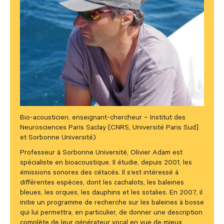
Bio-acousticien, enseignant-chercheur – Institut des
Neurosciences Paris Saclay [CNRS, Université Paris Sud]
et Sorbonne Université)
Professeur à Sorbonne Université, Olivier Adam est
spécialiste en bioacoustique. Il étudie, depuis 2001, les
émissions sonores des cétacés. Il s’est intéressé à
différentes espèces, dont les cachalots, les baleines
bleues, les orques, les dauphins et les sotalies. En 2007, il
initie un programme de recherche sur les baleines à bosse
qui lui permettra, en particulier, de donner une description
complète de leur générateur vocal en vue de mieux