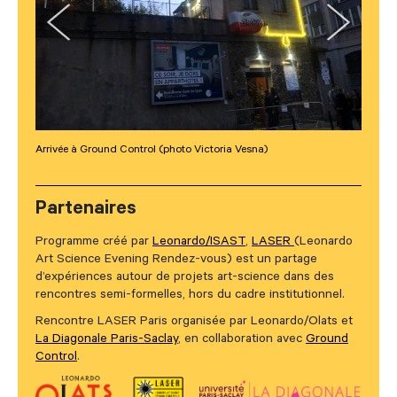
Previous
Next
Arrivée à Ground Control (photo Victoria Vesna)
Partenaires
Programme créé par
Leonardo/ISAST
,
LASER
(Leonardo
Art Science Evening Rendez-vous) est un partage
d’expériences autour de projets art-science dans des
rencontres semi-formelles, hors du cadre institutionnel.
Rencontre LASER Paris organisée par Leonardo/Olats et
La Diagonale Paris-Saclay
, en collaboration avec
Ground
Control
.