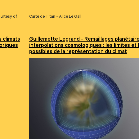
ourtesy of
Carte de Titan - Alice Le Gall
 climats
Guillemette Legrand - Remaillages planétaire
toriques
interpolations cosmologiques : les limites et 
possibles de la représentation du climat