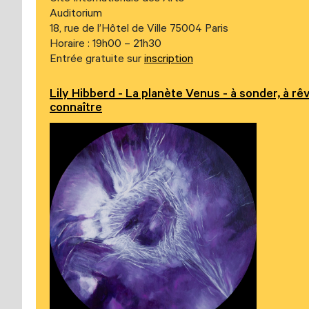
Auditorium
18, rue de l’Hôtel de Ville 75004 Paris
Horaire : 19h00 – 21h30
Entrée gratuite sur
inscription
Lily Hibberd - La planète Venus - à sonder, à rêv
connaître