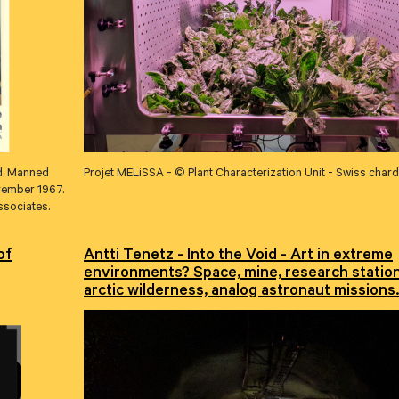
nd. Manned
Projet MELiSSA - © Plant Characterization Unit - Swiss chard
vember 1967.
ssociates.
of
Antti Tenetz - Into the Void - Art in extreme
environments? Space, mine, research station
arctic wilderness, analog astronaut missions.