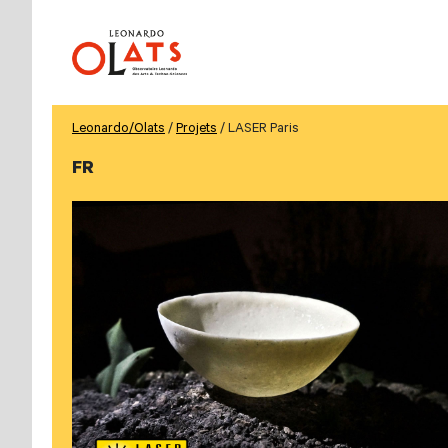
Leonardo/Olats
/
Projets
/ LASER Paris
FR