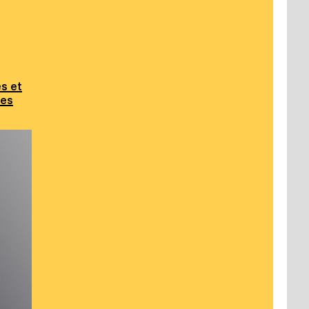
s et
les