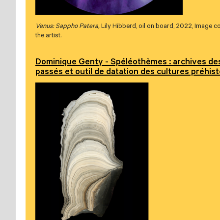
Venus: Sappho Patera,
Lily Hibberd, oil on board, 2022, Image c
the artist.
Dominique Genty - Spéléothèmes : archives des
passés et outil de datation des cultures préhis