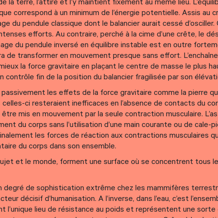
de la terre, l’attire et l’y maintient fixement au même lieu. L’équil
que correspond à un minimum de l’énergie potentielle. Assis au cr
ge du pendule classique dont le balancier aurait cessé d’osciller.
’intenses efforts. Au contraire, perché à la cime d’une crête, le dé
age du pendule inversé en équilibre instable est en outre forte
ettra de transformer en mouvement presque sans effort. L’enchaî
mieux la force gravitaire en plaçant le centre de masse le plus ha
ontrôle fin de la position du balancier fragilisée par son élévati
passivement les effets de la force gravitaire comme la pierre q
celles-ci resteraient inefficaces en l’absence de contacts du cor
t être mis en mouvement par la seule contraction musculaire. L’a
nt du corps sans l’utilisation d’une main courante ou de cale-p
finalement les forces de réaction aux contractions musculaires qu
ntaire du corps dans son ensemble.
 sujet et le monde, forment une surface où se concentrent tous 
un degré de sophistication extrême chez les mammifères terrest
acteur décisif d’humanisation. A l’inverse, dans l’eau, c’est l’ense
uent l’unique lieu de résistance au poids et représentent une sort