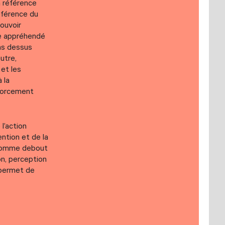
a référence
référence du
ouvoir
me appréhendé
ans dessus
utre,
 et les
 la
nforcement
l’action
ntion et de la
l’homme debout
on, perception
s permet de