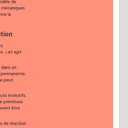
modèle de
et mécaniques
tre la
ition
es
ps » et agit
 dans un
st permanente.
ne peut
ts évolutifs.
e primitives
euvent être
es de réaction