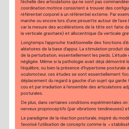
l’échelle des articulations qui ne sont pas commandée
coordination motrice consistent à trouver des configu
référentiel corporel à un référentiel externe. Par exemp
marche ou encore lors d’une pirouette autour de l’axe l
car la mesure des accélérations de la tête est faite da
la verticale gravitaire) et allocentrique (la verticale grav
Longtemps l’approche traditionnelle des fonctions d’éq
aléatoires de la base d’appui. La stimulation produit d
de la perturbation, essentiellement les pieds. L’étud
négligée. Même si la pathologie avait déjà démontré le
l’équilibre, ou bien la présence d’hypertonie postura
oculomoteur, ces études se sont essentiellement focal
déplacement du regard à gauche d’un sujet qui garde 
cou et par irradiation à l’ensemble des articulations 
posturales.
De plus, dans certaines conditions expérimentales on 
nerveux proprioceptifs (par vibrations tendineuses) et
Le paradigme de la réaction posturale, inspiré du modè
favorisé l’utilisation de concepts comme la » stabilisa