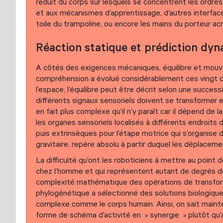
réduit du corps sur lesquels se concentrent les ordre
et aux mécanismes d’apprentissage, d’autres interface
toile du trampoline, ou encore les mains du porteur acr
Réaction statique et prédiction dy
A côtés des exigences mécaniques, équilibre et mouv
compréhension a évolué considérablement ces vingt d
l’espace, l’équilibre peut être décrit selon une succe
différents signaux sensoriels doivent se transformer 
en fait plus complexe qu’il n’y paraît car il dépend de 
les organes sensoriels localisés à différents endroits d
puis extrinsèques pour l’étape motrice qui s’organise 
gravitaire, repère absolu à partir duquel les déplaceme
La difficulté qu’ont les roboticiens à mettre au poin
chez l’homme et qui représentent autant de degrés de l
complexité mathématique des opérations de transform
phylogénétique a sélectionné des solutions biologiqu
complexe comme le corps humain. Ainsi, on sait main
forme de schéma d’activité en » synergie » plutôt qu