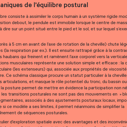
niques de l’équilibre postural
libre consiste à assimiler le corps humain à un système rigide mod
osition debout, le pendule est immobile lorsque le centre de mass
à dire sur un point situé entre le pied et le sol, et sur lequel s’ex
près à 5 cm en avant de l’axe de rotation de la cheville) chute l
s (la respiration par ex.). Il est ensuite rattrapé grâce à la contra
s haubans qui freinent et ramènent l’axe corporel vers la verticale
tions musculaires représente une solution simple et efficace : l
laire (les extenseurs) qui, associée aux propriétés de viscosité
bre. Ce schéma classique procure un statut particulier à la cheville
rticulations, et masque le rôle potentiel du tronc, du bassin ou
 la posture permet de mettre en évidence la participation non n
t les transitions posturales ne sont pas des mouvements en » bloc
segmentaires, associés à des ajustements posturaux locaux, impo
si ce modèle a ses limites, il permet néanmoins de simplifier la
înement de séquences posturales.
culier d’exploration spatiale avec des avantages et des inconvéni