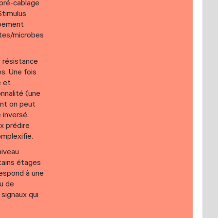
 pré-cablage
Stimulus
ipement
ytes/microbes
e résistance
es. Une fois
e et
onnalité (une
ont on peut
 inversé.
x prédire
omplexifie.
niveau
tains étages
rrespond à une
ou de
signaux qui