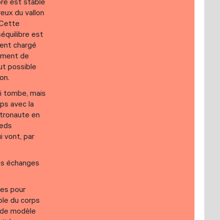
ibre est stable
eux du vallon
 Cette
séquilibre est
ment chargé
nement de
ut possible
on.
ui tombe, mais
ps avec la
stronaute en
ieds
i vont, par
les échanges
res pour
mble du corps
e de modèle