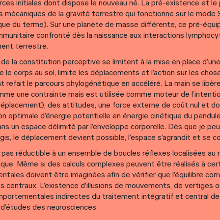
ources initiales dont dispose le nouveau né. La pré-existence et le
ts mécaniques de la gravité terrestre qui fonctionne sur le mode 
que du terme). Sur une planète de masse différente, ce pré-équ
e immunitaire confronté dès la naissance aux interactions lymphoc
ent terrestre.
e la constitution perceptive se limitent à la mise en place d’un
ue le corps au sol, limite les déplacements et l’action sur les chos
ant refait le parcours phylogénétique en accéléré. La main se libèr
 comme une contrainte mais est utilisée comme moteur de l’intenti
éplacement), des attitudes, une force externe de coût nul et d
ion optimale d’énergie potentielle en énergie cinétique du pendule
dans un espace délimité par l’enveloppe corporelle. Dès que je peu
j’agis, le déplacement devient possible, l’espace s’agrandit et se c
nc pas réductible à un ensemble de boucles réflexes localisées au 
tique. Même si des calculs complexes peuvent être réalisés à cer
ntales doivent être imaginées afin de vérifier que l’équilibre co
s centraux. L’existence d’illusions de mouvements, de vertiges 
rtementales indirectes du traitement intégratif et central de 
d’études des neurosciences.