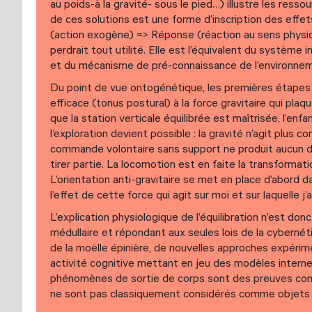
au poids-à la gravité- sous le pied…) illustre les ress
de ces solutions est une forme d’inscription des effe
(action exogène) => Réponse (réaction au sens physi
perdrait tout utilité. Elle est l’équivalent du systèm
et du mécanisme de pré-connaissance de l’environnem
Du point de vue ontogénétique, les premières étapes d
efficace (tonus postural) à la force gravitaire qui plaq
que la station verticale équilibrée est maîtrisée, l’enf
l’exploration devient possible : la gravité n’agit plus
commande volontaire sans support ne produit aucun d
tirer partie. La locomotion est en faite la transformat
L’orientation anti-gravitaire se met en place d’abord 
l’effet de cette force qui agit sur moi et sur laquelle 
L’explication physiologique de l’équilibration n’est do
médullaire et répondant aux seules lois de la cyberné
de la moëlle épinière, de nouvelles approches expérime
activité cognitive mettant en jeu des modèles interne
phénomènes de sortie de corps sont des preuves compo
ne sont pas classiquement considérés comme objets 