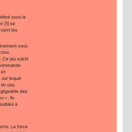
élisé sous la
e [1] se
ercent les
égèrement sous
ction
. Ce jeu subtil
a commande
 et
, sur lequel
 du cou.
égligeable des
 « . Ils
ssibles à
ents. La force