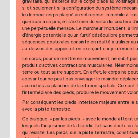
gravitaire, qui s’exerce sur le corps placé au voisinage 
si et seulement si la configuration du système mécani
le dormeur corps plaqué au sol repose, immobile à l’ima
quiétude a un prix, et s’extraire du vallon lui coûtera d
une perpétuelle menace. Le marcheur imprudent, à l’im
d’énergie potentielle qu’un furtif déséquilibre perm
séquences posturales consiste en réalité à utiliser au 
au-dessus des appuis et en exerçant conjointement un c
Le corps, pour se mettre en mouvement, ne subit pas 
produit d’actives contractions musculaires. Néanmoins 
terre ou tout autre support. En effet, le corps ne peu
apesanteur ne peut pas envisager le moindre déplaceme
accrochés au plancher de la station spatiale. Ce sont 
l’intermédiaire des pieds, produire le mouvement volo
Par conséquent les pieds, interface majeure entre le
avec la piste terrestre.
Ce dialogue » par les pieds » avec le monde atteint 
lesquels l’acquisition de la bipédie fut sans doute un f
qui résiste. Les pieds, sur la piste terrestre, constit