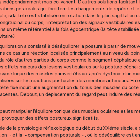
s indépendamment mais co-varient. D’autres solutions facilitant 
rations posturales qui facilitent les changements de repère et l
le, si la tête est stabilisée en rotation dans le plan sagittal au c
ongitudinal du corps, l’interprétation des signaux vestibulaires es
ns un même référentiel à la fois égocentrique (la tête stabilisée 
itaire).
uilibration a consisté à déséquilibrer la posture à partir de mo
ans ce cas une réaction localisée principalement au niveau du poin
e du rôle d’autres parties du corps comme le segment céphalique 
s effets majeurs des lésions vestibulaires sur la posture céphali
le asymétrique des muscles paravertébraux après dystonie d’un mu
isées sur les réactions posturales des membres inférieurs. En ef
tête fixe induit une augmentation du tonus des muscles du coté
adjacentes. Debout, un déplacement du regard peut induire des ré
peut manipuler l’équilibre tonique des muscles oculaires et les 
 provoquer des effets posturaux significatifs.
le de la physiologie réflexologique du début du XXéme siècle, a 
tion » et la » compensation posturale « , où le déséquilibre est a