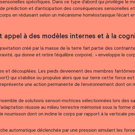
ensorielles spécifiques. Dans ce type d’abord qui privilégie le 
ns de prédiction et d’anticipation des conséquences sensorielles 
 corps en réduisant selon un mécanisme homéostasique l’écart en
it appel à des modèles internes et à la cogn
ravitation créé par la masse de la terre fait partie des contraint
vité, qui donne et retire l’équilibre corporel, » enveloppe le cor
cales et découplées. Les pieds deviennent des membres fantômes
pport) qui stabilise ou propulse alors que sur terre cette force e
es, représente une action permanente de l’environnement dont on 
nsemble de solutions sensori-motrices sélectionnées lors des sau
l’adaptation réussie au milieu terrestre mémorisé sous la forme d
 nourrisson dont on incline le corps par rapport à la verticale p
marche automatique déclenchée par une pression simulant les forc