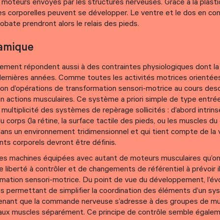
s moteurs envoyés par les structures nerveuses. Grâce à la plast
s corporelles peuvent se développer. Le ventre et le dos en con
obate prendront alors le relais des pieds.
namique
ement répondent aussi à des contraintes physiologiques dont la
ernières années. Comme toutes les activités motrices orientée
ssion d’opérations de transformation sensori-motrice au cours desq
en actions musculaires. Ce système a priori simple de type entré
la multiplicité des systèmes de repèrage sollicités : d’abord intrin
u corps (la rétine, la surface tactile des pieds, ou les muscles du 
dans un environnement tridimensionnel et qui tient compte de la 
nts corporels devront être définis.
t des machines équipées avec autant de moteurs musculaires qu’o
iberté à contrôler et de changements de référentiel à prévoir il
ation sensori-motrice. Du point de vue du développement, l’évo
es permettant de simplifier la coordination des éléments d’un s
tenant que la commande nerveuse s’adresse à des groupes de mu
’aux muscles séparément. Ce principe de contrôle semble égalem