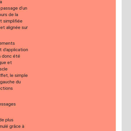
la
e passage d’un
ours de la
t simplifiée
et alignée sur
uvements
t d’application
a donc été
que et
scle
fet, le simple
 gauche du
actions
messages
de plus
nnulé grâce à