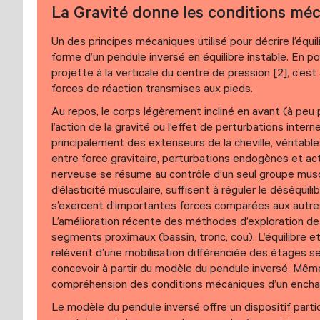
La Gravité donne les conditions méca
Un des principes mécaniques utilisé pour décrire l’équi
forme d’un pendule inversé en équilibre instable. En p
projette à la verticale du centre de pression [2], c’est 
forces de réaction transmises aux pieds.
Au repos, le corps légèrement incliné en avant (à peu 
l’action de la gravité ou l’effet de perturbations interne
principalement des extenseurs de la cheville, véritable
entre force gravitaire, perturbations endogènes et ac
nerveuse se résume au contrôle d’un seul groupe muscu
d’élasticité musculaire, suffisent à réguler le déséquili
s’exercent d’importantes forces comparées aux autres a
L’amélioration récente des méthodes d’exploration de
segments proximaux (bassin, tronc, cou). L’équilibre e
relèvent d’une mobilisation différenciée des étages 
concevoir à partir du modèle du pendule inversé. Même 
compréhension des conditions mécaniques d’un encha
Le modèle du pendule inversé offre un dispositif parti