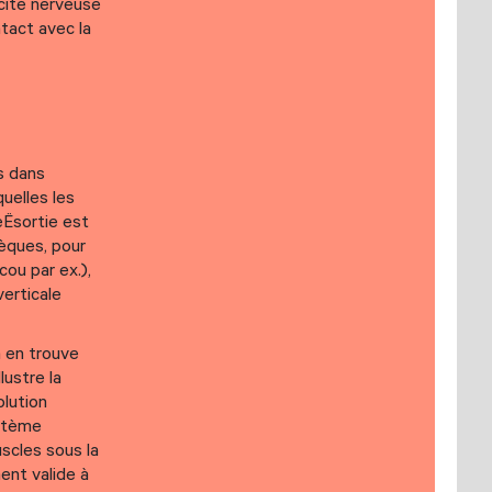
icité nerveuse
tact avec la
s dans
uelles les
eËsortie est
sèques, pour
cou par ex.),
verticale
n en trouve
lustre la
lution
ystème
scles sous la
ent valide à