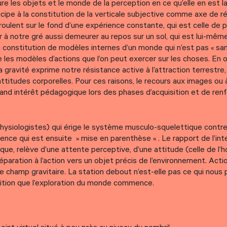
ure les objets et le monde de la perception en ce qu’elle en est l
ticipe à la constitution de la verticale subjective comme axe de 
ulent sur le fond d’une expérience constante, qui est celle de p
ir à notre gré aussi demeurer au repos sur un sol, qui est lui-mê
a constitution de modèles internes d’un monde qui n’est pas « s
 les modèles d’actions que l’on peut exercer sur les choses. En o
a gravité exprime notre résistance active à l’attraction terrestre,
ttitudes corporelles. Pour ces raisons, le recours aux images ou à
rand intérêt pédagogique lors des phases d’acquisition et de re
hysiologistes) qui érige le système musculo-squelettique contre 
nce qui est ensuite » mise en parenthèse « . Le rapport de l’inte
nique, relève d’une attente perceptive, d’une attitude (celle de 
éparation à l’action vers un objet précis de l’environnement. Acti
 le champ gravitaire. La station debout n’est-elle pas ce qui nou
osition que l’exploration du monde commence.