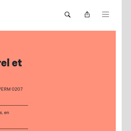
el et
RM/ERM 0207
s, en