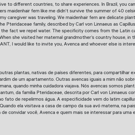
ive to different countries, to share experiences. In Brazil, you 
rs maidenhair fern like me didn’t survive the summer of 40 celsi
caregiver was traveling. We maidenhair fern are delicate plants
he Pteridaceae family, described by Carl von Linnaeus as Capillu
 fact we repel water. The specificity comes from the Latin capil
When she visited her maternal grandmother’s country house, in the
T, I would like to invite you, Avenca and whoever else is interest
ras plantas, nativas de países diferentes, para compartilhar ex
 jardim de um apartamento. Outras avencas iguais a mim não sobr
emana, quando minha cuidadora viajava. Nós avencas somos plant
tum, da família Pteridaceae, descrita por Carl von Linnaeus com
 fato de repelirmos água. A especificidade vem do latim capillu
 Quando ela visitava a casa de campo da sua avó materna, na pais
e convidar você, Avenca e quem mais se interessar para uma expo