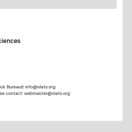
ciences
nick Bureaud: info@olats.org
lease contact: webmaster@olats.org