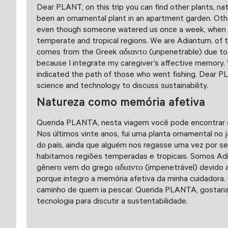
Dear PLANT, on this trip you can find other plants, nat
been an ornamental plant in an apartment garden. Othe
even though someone watered us once a week, when my 
temperate and tropical regions. We are Adiantum, of t
comes from the Greek αδιαντο (unpenetrable) due to the
because I integrate my caregiver’s affective memory. 
indicated the path of those who went fishing. Dear PLAN
science and technology to discuss sustainability.
Natureza como memória afetiva
Querida PLANTA, nesta viagem você pode encontrar out
Nos últimos vinte anos, fui uma planta ornamental no
do país, ainda que alguém nos regasse uma vez por s
habitamos regiões temperadas e tropicais. Somos Adian
gênero vem do grego αδιαντο (impenetrável) devido ao
porque integro a memória afetiva da minha cuidadora.
caminho de quem ia pescar. Querida PLANTA, gostaria d
tecnologia para discutir a sustentabilidade.