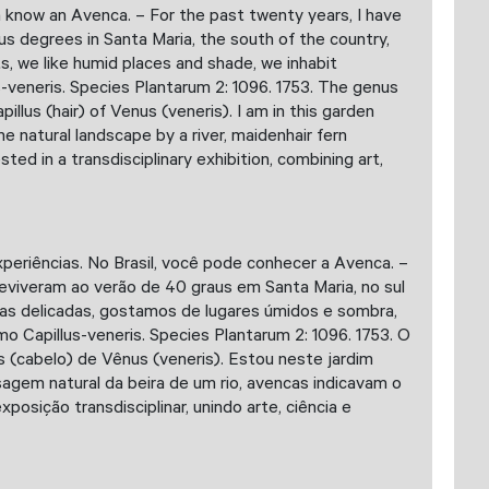
can know an Avenca. – For the past twenty years, I have
us degrees in Santa Maria, the south of the country,
, we like humid places and shade, we inhabit
s-veneris. Species Plantarum 2: 1096. 1753. The genus
lus (hair) of Venus (veneris). I am in this garden
 natural landscape by a river, maidenhair fern
ed in a transdisciplinary exhibition, combining art,
periências. No Brasil, você pode conhecer a Avenca. –
eviveram ao verão de 40 graus em Santa Maria, no sul
as delicadas, gostamos de lugares úmidos e sombra,
o Capillus-veneris. Species Plantarum 2: 1096. 1753. O
s (cabelo) de Vênus (veneris). Estou neste jardim
agem natural da beira de um rio, avencas indicavam o
sição transdisciplinar, unindo arte, ciência e