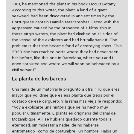
1981, he mentioned the plant in his book Occult Botany.
According to this writer, the plant, a kind of a giant
seaweed, had been discovered in ancient times by the
Portuguese captain Damiâo Mascarenhas. Faced with the
aggression caused by the presence of a filthy ship in
those virgin waters, the plant had climbed on all sides of
the vessel of the explorers and had brutally sank it. The
problem is that she became fond of destroying ships. This
2020 she has reached ports where they had never seen
her before, like this one in Barcelona, where you and I
once sprouted and where we will soon be beheaded by a
civil servant”.
La planta de los barcos
Una rama de un matorral le preguntó a otra: “Tú que eres
mayor que yo, dime qué es esa planta que trepa por el
costado de ese carguero. Y la rama más vieja le respondió:
“Voy a explicarte una historia que se ha hecho muy
popular ultimamente. L planta es originaria del Canal de
Mozambique. Allí se hubiera quedado durante toda la
eternidad, sin molestar a nadie, de no haberse
entrometido -como de costumbre- un hombre. Había un