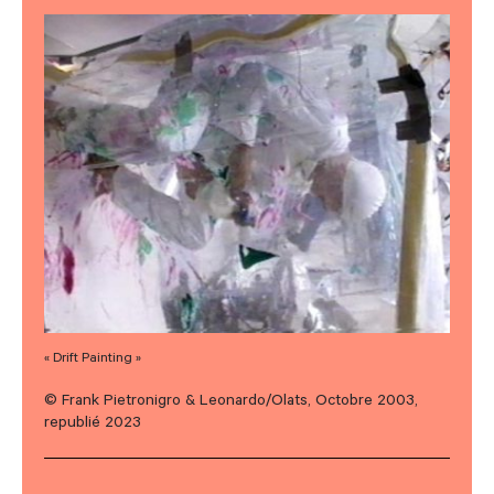
« Drift Painting »
© Frank Pietronigro & Leonardo/Olats, Octobre 2003,
republié 2023