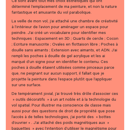
Ce sont avant tout mes choix esthétiques qui ont
déterminé l’emplacement de ma peinture, et non la nature
fantastique et amusante du vol parabolique.
La veille de mon vol, j’ai attaché une chambre de créativité
à l’intérieur de l’avion pour aménager un espace pour
peindre. J’ai créé un vocabulaire pour identifier mes
techniques : Espacement en 3D ; Quarts de cercle ; Cocon
; Ecriture manuscrite ; Ovales en flottaison libre ; Poches à
douille sans aimants ; Extension avec aimants, et ADN. J’ai
rempli les poches à douille de gel acrylique et les ai
marqué d’un signe pour en identifier le contenu. Ces
poches à douille étaient utilisées comme pinceaux parce
que, ne peignant sur aucun support, il fallait que je
projette la peinture dans l’espace plutôt que l’appliquer
sur une surface.
De tempérament jovial, j’ai trouvé très drôle d’associer ces
» outils décoratifs » à un art noble et à la technologie du
vol spatial. Pour illustrer ma conscience de classe mais
aussi pour des questions de droit de propriété que pose
l’accès à de telles technologies, j’ai porté des » bottes
d’ouvrier « . J’ai attaché des poids magnétiques aux »
baguettes » avec l’intention d’utiliser le magnétisme pour