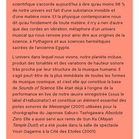
scientifique s’accorde aujourd’hui à dire qu’au moins 98 %
de notre univers est fait d’une substance invisible et
d’une matière noire. Et la physique contemporaine nous
dit qu’au fondement de toute matière, il n’y a rien d’autre
que des cordes en vibration, métaphore d’un univers
musical qui nous renvoie pour ainsi dire aux origines de la
science, à Pythagore et aux sciences hermétiques
sacrées de l’ancienne Egypte.
L’univers dans lequel nous vivons, notre planète incluse,
produit des tonalités et des variations de hauteur sonore
très proche par leur structure de la musique humaine. Il
s’agit peut-être de la plus immédiate de toutes les formes
de musique cosmique, et c’est elle qui constitue la base
de
Sounds of Science
. Elle était déjà à l’origine de la
performance en live de notre œuvre enregistrée (sous le
label d’Hallucinator) et constitue un élément essentiel des
pistes sonores de
Messenger
(2001) utilisées pour la
chorégraphie du Japonais Saburo Tashigawara
Absolute
Zero
. Elle a aussi servi aux remix de Sun Ra (
Mayan
Temple Dust
) et a été jouée dans la salle de spectacle
Youri Gagarine à la Cité des Etoiles (2001).