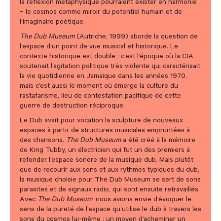
la réflexion métaphysique pourraient exister en harmonie
– le cosmos comme miroir du potentiel humain et de
l’imaginaire poétique.
The Dub Museum
(Autriche, 1999) aborde la question de
l’espace d’un point de vue musical et historique. Le
contexte historique est double : c’est l’époque où la CIA
soutenait l’agitation politique très violente qui caractérisait
la vie quotidienne en Jamaïque dans les années 1970,
mais c’est aussi le moment où émerge la culture du
rastafarisme, lieu de contestation pacifique de cette
guerre de destruction réciproque.
Le Dub avait pour vocation la sculpture de nouveaux
espaces à partir de structures musicales empruntées à
des chansons.
The Dub Museum
a été créé à la mémoire
de King Tubby, un électricien qui fut un des premiers à
refonder l’espace sonore de la musique dub. Mais plutôt
que de recourir aux sons et aux rythmes typiques du dub,
la musique choisie pour The Dub Museum se sert de sons
parasites et de signaux radio, qui sont ensuite retravaillés.
Avec
The Dub Museum
, nous avions envie d’évoquer le
sens de la pureté de l’espace qu’utilise le dub à travers les
sons du cosmos lui-même : un moyen d’acheminer un